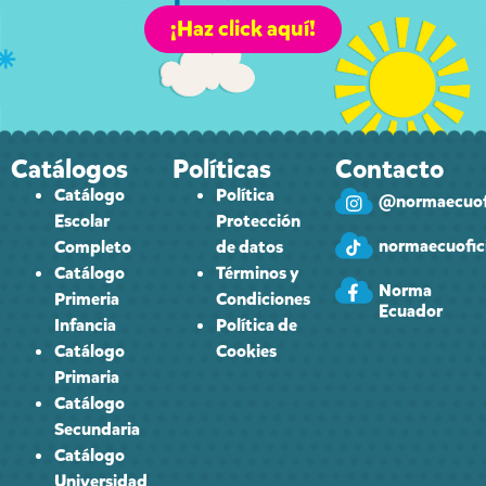
¡Haz click aquí!
Catálogos
Políticas
Contacto
Catálogo
Política
@normaecuofi
Escolar
Protección
normaecuofici
Completo
de datos
Catálogo
Términos y
Norma
Primeria
Condiciones
Ecuador
Infancia
Política de
Catálogo
Cookies
Primaria
Catálogo
Secundaria
Catálogo
Universidad