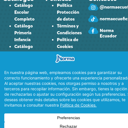
Catálogo
Política
@normaecuofi
Escolar
Protección
normaecuofici
Completo
de datos
Catálogo
Términos y
Norma
Primeria
Condiciones
Ecuador
Infancia
Política de
Catálogo
Cookies
Primaria
Catálogo
Secundaria
Catálogo
Universidad