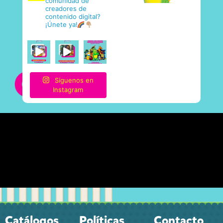
comunidad de
creadores de
contenido digital?
¡Únete ya!
Síguenos en
Instagram
Catálogos
Políticas
Contacto