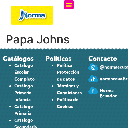
Papa Johns
Catálogos
Políticas
Contacto
Catálogo
Política
@normaecuofi
Escolar
Protección
normaecuofici
Completo
de datos
Catálogo
Términos y
Norma
Primeria
Condiciones
Ecuador
Infancia
Política de
Catálogo
Cookies
Primaria
Catálogo
Secundaria